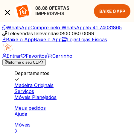
08.08 OFERTAS 
BAIXE O APP
IMPERDÍVEIS
WhatsApp
Compre pelo WhatsApp
55 41 74031865
Televendas
Televendas
0800 080 0099
Baixe o App
Baixe o App
Lojas
Lojas Físicas
Entrar
Favoritos
Carrinho
Informe o seu CEP
Departamentos
Madeira Originals
Serviços
Móveis Planejados
Meus pedidos
Ajuda
Móveis