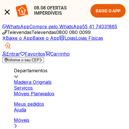
08.08 OFERTAS 
BAIXE O APP
IMPERDÍVEIS
WhatsApp
Compre pelo WhatsApp
55 41 74031865
Televendas
Televendas
0800 080 0099
Baixe o App
Baixe o App
Lojas
Lojas Físicas
Entrar
Favoritos
Carrinho
Informe o seu CEP
Departamentos
Madeira Originals
Serviços
Móveis Planejados
Meus pedidos
Ajuda
Móveis