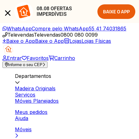
08.08 OFERTAS 
BAIXE O APP
IMPERDÍVEIS
WhatsApp
Compre pelo WhatsApp
55 41 74031865
Televendas
Televendas
0800 080 0099
Baixe o App
Baixe o App
Lojas
Lojas Físicas
Entrar
Favoritos
Carrinho
Informe o seu CEP
Departamentos
Madeira Originals
Serviços
Móveis Planejados
Meus pedidos
Ajuda
Móveis