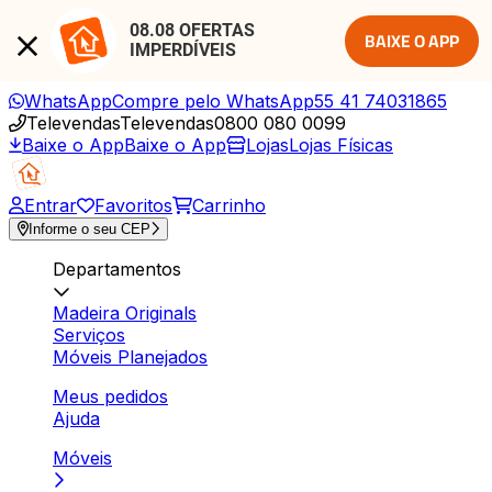
08.08 OFERTAS 
BAIXE O APP
IMPERDÍVEIS
WhatsApp
Compre pelo WhatsApp
55 41 74031865
Televendas
Televendas
0800 080 0099
Baixe o App
Baixe o App
Lojas
Lojas Físicas
Entrar
Favoritos
Carrinho
Informe o seu CEP
Departamentos
Madeira Originals
Serviços
Móveis Planejados
Meus pedidos
Ajuda
Móveis