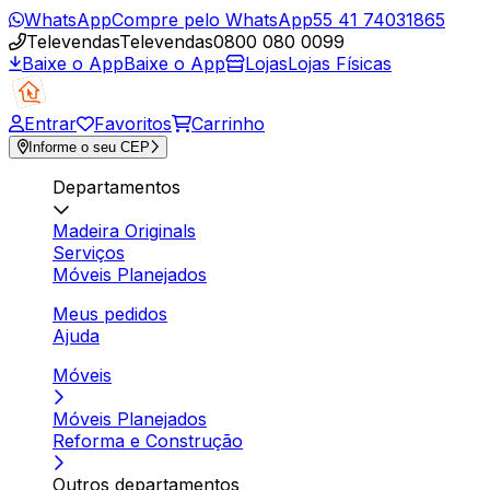
WhatsApp
Compre pelo WhatsApp
55 41 74031865
Televendas
Televendas
0800 080 0099
Baixe o App
Baixe o App
Lojas
Lojas Físicas
Entrar
Favoritos
Carrinho
Informe o seu CEP
Departamentos
Madeira Originals
Serviços
Móveis Planejados
Meus pedidos
Ajuda
Móveis
Móveis Planejados
Reforma e Construção
Outros departamentos