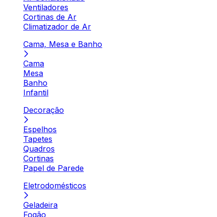
Ventiladores
Cortinas de Ar
Climatizador de Ar
Cama, Mesa e Banho
Cama
Mesa
Banho
Infantil
Decoração
Espelhos
Tapetes
Quadros
Cortinas
Papel de Parede
Eletrodomésticos
Geladeira
Fogão