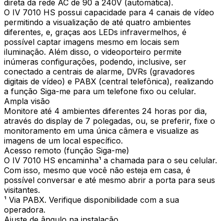
direta da rede AC de 90 a 240V (automática).
O IV 7010 HS possui capacidade para 4 canais de vídeo
permitindo a visualização de até quatro ambientes
diferentes, e, graças aos LEDs infravermelhos, é
possível captar imagens mesmo em locais sem
iluminação. Além disso, o videoporteiro permite
inúmeras configurações, podendo, inclusive, ser
conectado a centrais de alarme, DVRs (gravadores
digitais de vídeo) e PABX (central telefônica), realizando
a função Siga-me para um telefone fixo ou celular.
Ampla visão
Monitore até 4 ambientes diferentes 24 horas por dia,
através do display de 7 polegadas, ou, se preferir, fixe o
monitoramento em uma única câmera e visualize as
imagens de um local específico.
Acesso remoto (função Siga-me)
O IV 7010 HS encaminha¹ a chamada para o seu celular.
Com isso, mesmo que você não esteja em casa, é
possível conversar e até mesmo abrir a porta para seus
visitantes.
¹ Via PABX. Verifique disponibilidade com a sua
operadora.
Ajuste de ângulo na instalação