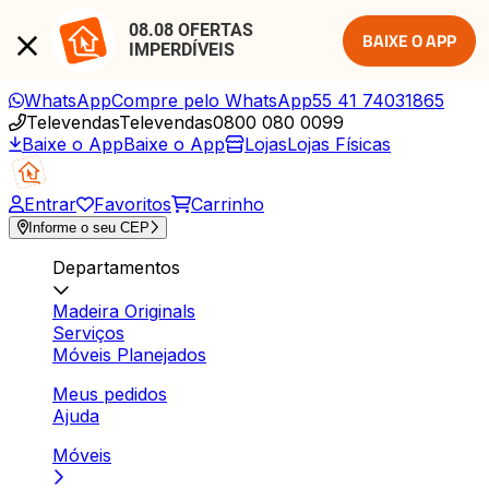
08.08 OFERTAS 
BAIXE O APP
IMPERDÍVEIS
WhatsApp
Compre pelo WhatsApp
55 41 74031865
Televendas
Televendas
0800 080 0099
Baixe o App
Baixe o App
Lojas
Lojas Físicas
Entrar
Favoritos
Carrinho
Informe o seu CEP
Departamentos
Madeira Originals
Serviços
Móveis Planejados
Meus pedidos
Ajuda
Móveis