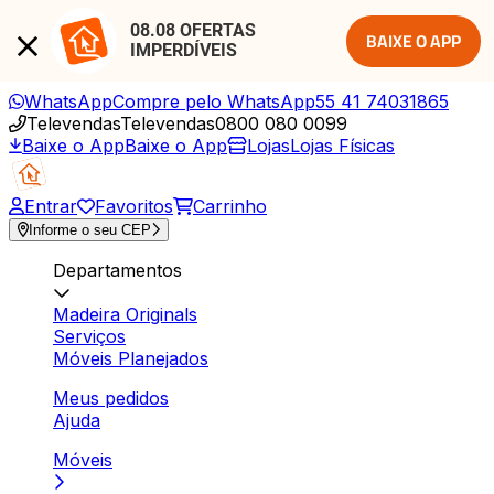
08.08 OFERTAS 
BAIXE O APP
IMPERDÍVEIS
WhatsApp
Compre pelo WhatsApp
55 41 74031865
Televendas
Televendas
0800 080 0099
Baixe o App
Baixe o App
Lojas
Lojas Físicas
Entrar
Favoritos
Carrinho
Informe o seu CEP
Departamentos
Madeira Originals
Serviços
Móveis Planejados
Meus pedidos
Ajuda
Móveis