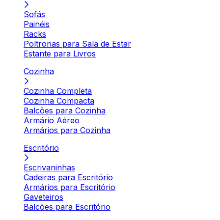
Sofás
Painéis
Racks
Poltronas para Sala de Estar
Estante para Livros
Cozinha
Cozinha Completa
Cozinha Compacta
Balcões para Cozinha
Armário Aéreo
Armários para Cozinha
Escritório
Escrivaninhas
Cadeiras para Escritório
Armários para Escritório
Gaveteiros
Balcões para Escritório