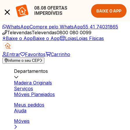
08.08 OFERTAS 
BAIXE O APP
IMPERDÍVEIS
WhatsApp
Compre pelo WhatsApp
55 41 74031865
Televendas
Televendas
0800 080 0099
Baixe o App
Baixe o App
Lojas
Lojas Físicas
Entrar
Favoritos
Carrinho
Informe o seu CEP
Departamentos
Madeira Originals
Serviços
Móveis Planejados
Meus pedidos
Ajuda
Móveis