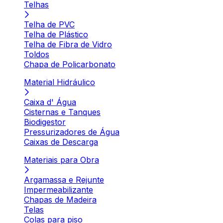
Telhas
Telha de PVC
Telha de Plástico
Telha de Fibra de Vidro
Toldos
Chapa de Policarbonato
Material Hidráulico
Caixa d' Água
Cisternas e Tanques
Biodigestor
Pressurizadores de Água
Caixas de Descarga
Materiais para Obra
Argamassa e Rejunte
Impermeabilizante
Chapas de Madeira
Telas
Colas para piso