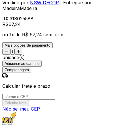
Vendido por
NSW DECOR
| Entregue por
MadeiraMadeira
ID:
318025588
R$
67
,
24
ou
1
x de
R$ 67,24
sem juros
Mais opções de pagamento
unidade(s)
Adicionar ao carrinho
Comprar agora
Calcular frete e prazo
Calcular frete
Não sei meu CEP