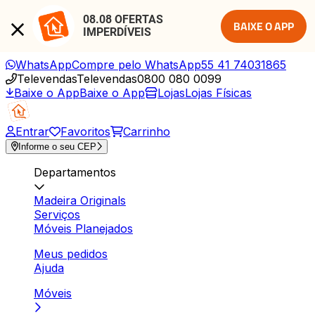
08.08 OFERTAS 
BAIXE O APP
IMPERDÍVEIS
WhatsApp
Compre pelo WhatsApp
55 41 74031865
Televendas
Televendas
0800 080 0099
Baixe o App
Baixe o App
Lojas
Lojas Físicas
Entrar
Favoritos
Carrinho
Informe o seu CEP
Departamentos
Madeira Originals
Serviços
Móveis Planejados
Meus pedidos
Ajuda
Móveis