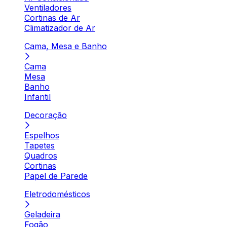
Ventiladores
Cortinas de Ar
Climatizador de Ar
Cama, Mesa e Banho
Cama
Mesa
Banho
Infantil
Decoração
Espelhos
Tapetes
Quadros
Cortinas
Papel de Parede
Eletrodomésticos
Geladeira
Fogão