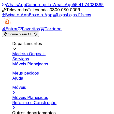
WhatsApp
Compre pelo WhatsApp
55 41 74031865
Televendas
Televendas
0800 080 0099
Baixe o App
Baixe o App
Lojas
Lojas Físicas
Entrar
Favoritos
Carrinho
Informe o seu CEP
Departamentos
Madeira Originals
Serviços
Móveis Planejados
Meus pedidos
Ajuda
Móveis
Móveis Planejados
Reforma e Construção
Outros departamentos