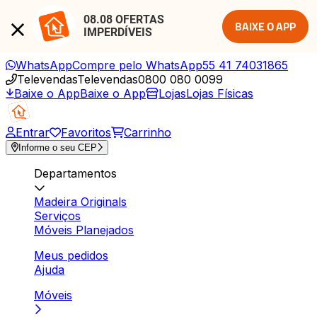
08.08 OFERTAS 
BAIXE O APP
IMPERDÍVEIS
WhatsApp
Compre pelo WhatsApp
55 41 74031865
Televendas
Televendas
0800 080 0099
Baixe o App
Baixe o App
Lojas
Lojas Físicas
Entrar
Favoritos
Carrinho
Informe o seu CEP
Departamentos
Madeira Originals
Serviços
Móveis Planejados
Meus pedidos
Ajuda
Móveis