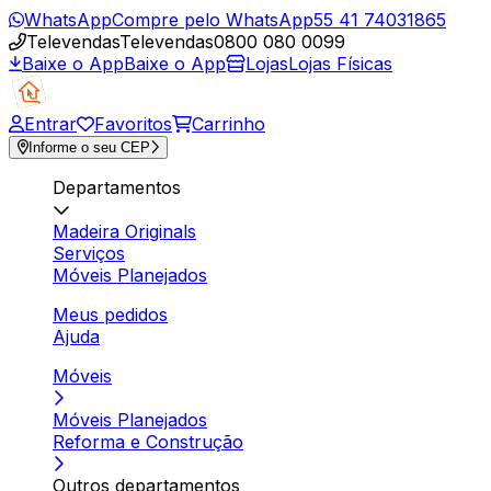
WhatsApp
Compre pelo WhatsApp
55 41 74031865
Televendas
Televendas
0800 080 0099
Baixe o App
Baixe o App
Lojas
Lojas Físicas
Entrar
Favoritos
Carrinho
Informe o seu CEP
Departamentos
Madeira Originals
Serviços
Móveis Planejados
Meus pedidos
Ajuda
Móveis
Móveis Planejados
Reforma e Construção
Outros departamentos