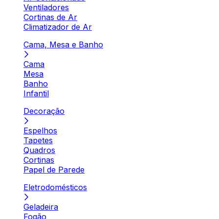
Ventiladores
Cortinas de Ar
Climatizador de Ar
Cama, Mesa e Banho
Cama
Mesa
Banho
Infantil
Decoração
Espelhos
Tapetes
Quadros
Cortinas
Papel de Parede
Eletrodomésticos
Geladeira
Fogão