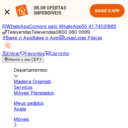
08.08 OFERTAS 
BAIXE O APP
IMPERDÍVEIS
WhatsApp
Compre pelo WhatsApp
55 41 74031865
Televendas
Televendas
0800 080 0099
Baixe o App
Baixe o App
Lojas
Lojas Físicas
Entrar
Favoritos
Carrinho
Informe o seu CEP
Departamentos
Madeira Originals
Serviços
Móveis Planejados
Meus pedidos
Ajuda
Móveis