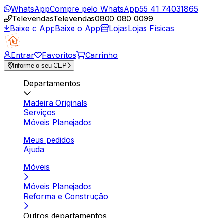
WhatsApp
Compre pelo WhatsApp
55 41 74031865
Televendas
Televendas
0800 080 0099
Baixe o App
Baixe o App
Lojas
Lojas Físicas
Entrar
Favoritos
Carrinho
Informe o seu CEP
Departamentos
Madeira Originals
Serviços
Móveis Planejados
Meus pedidos
Ajuda
Móveis
Móveis Planejados
Reforma e Construção
Outros departamentos