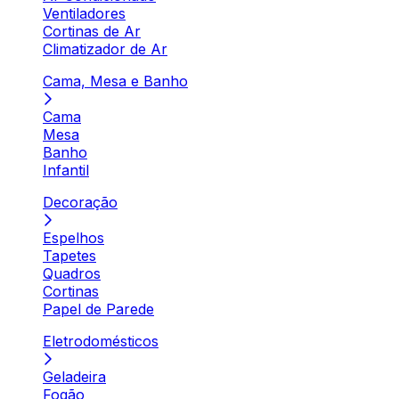
Ventiladores
Cortinas de Ar
Climatizador de Ar
Cama, Mesa e Banho
Cama
Mesa
Banho
Infantil
Decoração
Espelhos
Tapetes
Quadros
Cortinas
Papel de Parede
Eletrodomésticos
Geladeira
Fogão