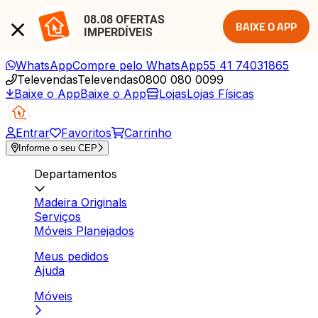
08.08 OFERTAS 
BAIXE O APP
IMPERDÍVEIS
WhatsApp
Compre pelo WhatsApp
55 41 74031865
Televendas
Televendas
0800 080 0099
Baixe o App
Baixe o App
Lojas
Lojas Físicas
Entrar
Favoritos
Carrinho
Informe o seu CEP
Departamentos
Madeira Originals
Serviços
Móveis Planejados
Meus pedidos
Ajuda
Móveis