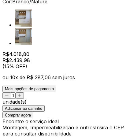
Cor:
Branco/Nature
R$
4.018,80
R$
2.439
,
98
(15% OFF)
ou
10
x de
R$ 287,06
sem juros
Mais opções de pagamento
unidade(s)
Adicionar ao carrinho
Comprar agora
Encontre o serviço ideal
Montagem, Impermeabilização e outros
Insira o CEP
para consultar disponibilidade