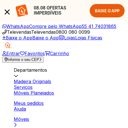
08.08 OFERTAS 
BAIXE O APP
IMPERDÍVEIS
WhatsApp
Compre pelo WhatsApp
55 41 74031865
Televendas
Televendas
0800 080 0099
Baixe o App
Baixe o App
Lojas
Lojas Físicas
Entrar
Favoritos
Carrinho
Informe o seu CEP
Departamentos
Madeira Originals
Serviços
Móveis Planejados
Meus pedidos
Ajuda
Móveis