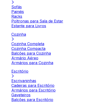
Sofás
Painéis
Racks
Poltronas para Sala de Estar
Estante para Livros
Cozinha
Cozinha Completa
Cozinha Compacta
Balcões para Cozinha
Armário Aéreo
Armários para Cozinha
Escritório
Escrivaninhas
Cadeiras para Escritório
Armários para Escritório
Gaveteiros
Balcões para Escritório