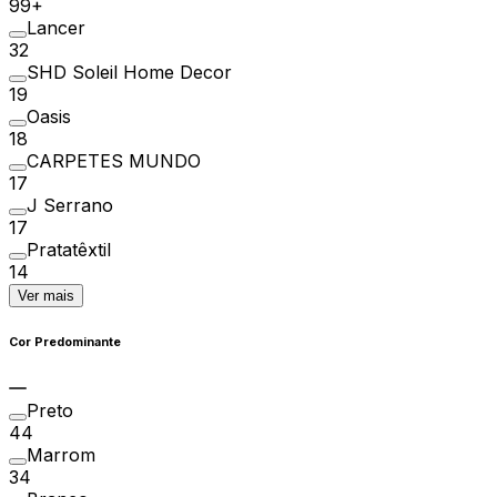
99+
Lancer
32
SHD Soleil Home Decor
19
Oasis
18
CARPETES MUNDO
17
J Serrano
17
Pratatêxtil
14
Ver mais
Cor Predominante
Preto
44
Marrom
34