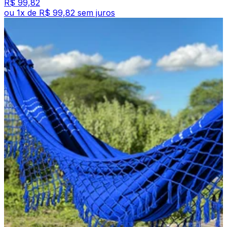
R$ 99,82
ou
1
x de
R$ 99,82
sem juros