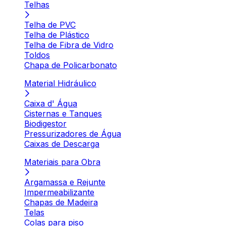
Telhas
Telha de PVC
Telha de Plástico
Telha de Fibra de Vidro
Toldos
Chapa de Policarbonato
Material Hidráulico
Caixa d' Água
Cisternas e Tanques
Biodigestor
Pressurizadores de Água
Caixas de Descarga
Materiais para Obra
Argamassa e Rejunte
Impermeabilizante
Chapas de Madeira
Telas
Colas para piso