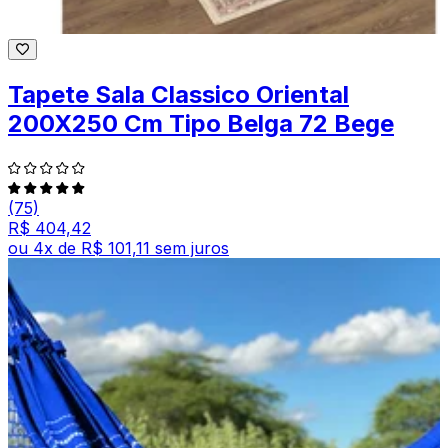
Tapete Sala Classico Oriental
200X250 Cm Tipo Belga 72 Bege
(75)
R$ 404,42
ou
4
x de
R$ 101,11
sem juros