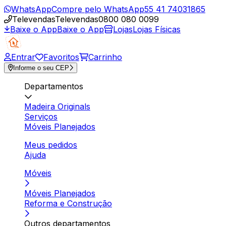
WhatsApp
Compre pelo WhatsApp
55 41 74031865
Televendas
Televendas
0800 080 0099
Baixe o App
Baixe o App
Lojas
Lojas Físicas
Entrar
Favoritos
Carrinho
Informe o seu CEP
Departamentos
Madeira Originals
Serviços
Móveis Planejados
Meus pedidos
Ajuda
Móveis
Móveis Planejados
Reforma e Construção
Outros departamentos