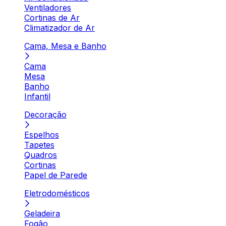
Ventiladores
Cortinas de Ar
Climatizador de Ar
Cama, Mesa e Banho
Cama
Mesa
Banho
Infantil
Decoração
Espelhos
Tapetes
Quadros
Cortinas
Papel de Parede
Eletrodomésticos
Geladeira
Fogão