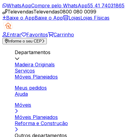
WhatsApp
Compre pelo WhatsApp
55 41 74031865
Televendas
Televendas
0800 080 0099
Baixe o App
Baixe o App
Lojas
Lojas Físicas
Entrar
Favoritos
Carrinho
Informe o seu CEP
Departamentos
Madeira Originals
Serviços
Móveis Planejados
Meus pedidos
Ajuda
Móveis
Móveis Planejados
Reforma e Construção
Outros departamentos