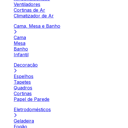
Ventiladores
Cortinas de Ar
Climatizador de Ar
Cama, Mesa e Banho
Cama
Mesa
Banho
Infantil
Decoração
Espelhos
Tapetes
Quadros
Cortinas
Papel de Parede
Eletrodomésticos
Geladeira
Fogão