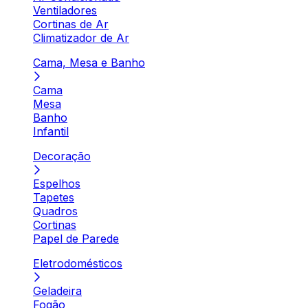
Ventiladores
Cortinas de Ar
Climatizador de Ar
Cama, Mesa e Banho
Cama
Mesa
Banho
Infantil
Decoração
Espelhos
Tapetes
Quadros
Cortinas
Papel de Parede
Eletrodomésticos
Geladeira
Fogão