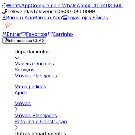
WhatsApp
Compre pelo WhatsApp
55 41 74031865
Televendas
Televendas
0800 080 0099
Baixe o App
Baixe o App
Lojas
Lojas Físicas
Entrar
Favoritos
Carrinho
Informe o seu CEP
Departamentos
Madeira Originals
Serviços
Móveis Planejados
Meus pedidos
Ajuda
Móveis
Móveis Planejados
Reforma e Construção
Outros departamentos