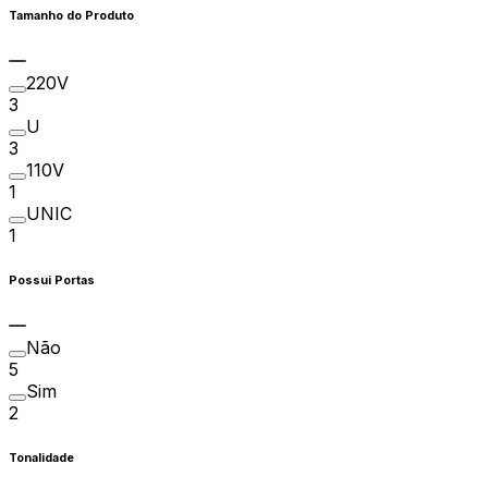
Tamanho do Produto
220V
3
U
3
110V
1
UNIC
1
Possui Portas
Não
5
Sim
2
Tonalidade