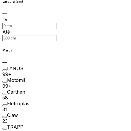
Largura (cm)
De
Até
Marca
LYNUS
99+
Motomil
99+
Garthen
58
Eletroplas
31
Claw
23
TRAPP