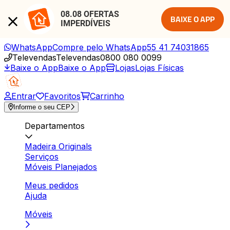
08.08 OFERTAS 
BAIXE O APP
IMPERDÍVEIS
WhatsApp
Compre pelo WhatsApp
55 41 74031865
Televendas
Televendas
0800 080 0099
Baixe o App
Baixe o App
Lojas
Lojas Físicas
Entrar
Favoritos
Carrinho
Informe o seu CEP
Departamentos
Madeira Originals
Serviços
Móveis Planejados
Meus pedidos
Ajuda
Móveis