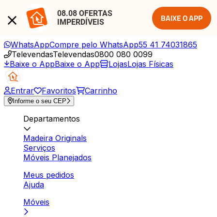
08.08 OFERTAS 
BAIXE O APP
IMPERDÍVEIS
WhatsApp
Compre pelo WhatsApp
55 41 74031865
Televendas
Televendas
0800 080 0099
Baixe o App
Baixe o App
Lojas
Lojas Físicas
Entrar
Favoritos
Carrinho
Informe o seu CEP
Departamentos
Madeira Originals
Serviços
Móveis Planejados
Meus pedidos
Ajuda
Móveis