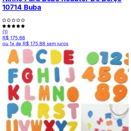
10714 Buba
(1)
R$ 175,88
ou
1
x de
R$ 175,88
sem juros