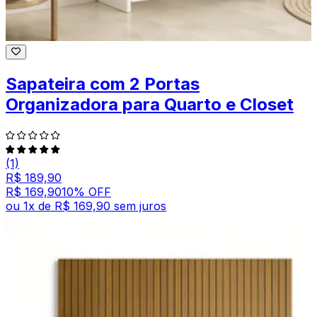
Sapateira com 2 Portas
Organizadora para Quarto e Closet
(1)
R$ 189,90
R$ 169,90
10
% OFF
ou
1
x de
R$ 169,90
sem juros