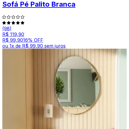
Sofá Pé Palito Branca
(98)
R$ 119,90
R$ 99,90
16
% OFF
ou
1
x de
R$ 99,90
sem juros