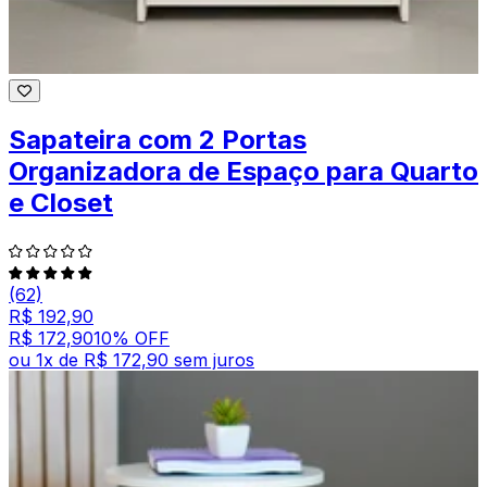
Sapateira com 2 Portas
Organizadora de Espaço para Quarto
e Closet
(62)
R$ 192,90
R$ 172,90
10
% OFF
ou
1
x de
R$ 172,90
sem juros