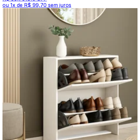
ou
1
x de
R$ 99,70
sem juros