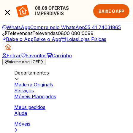
08.08 OFERTAS 
BAIXE O APP
IMPERDÍVEIS
WhatsApp
Compre pelo WhatsApp
55 41 74031865
Televendas
Televendas
0800 080 0099
Baixe o App
Baixe o App
Lojas
Lojas Físicas
Entrar
Favoritos
Carrinho
Informe o seu CEP
Departamentos
Madeira Originals
Serviços
Móveis Planejados
Meus pedidos
Ajuda
Móveis