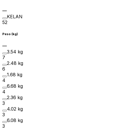
KELAN
52
Peso (kg)
3.54 kg
7
2.48 kg
6
1.68 kg
4
6.68 kg
4
2.36 kg
3
4.02 kg
3
6.08 kg
3