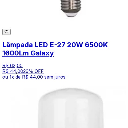
Lâmpada LED E-27 20W 6500K
1600Lm Galaxy
R$ 62,00
R$ 44,00
29
% OFF
ou
1
x de
R$ 44,00
sem juros