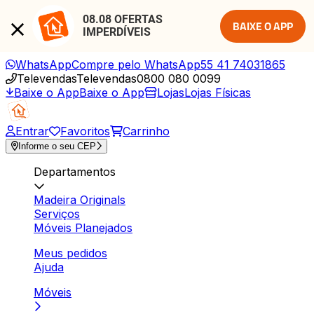
08.08 OFERTAS 
BAIXE O APP
IMPERDÍVEIS
WhatsApp
Compre pelo WhatsApp
55 41 74031865
Televendas
Televendas
0800 080 0099
Baixe o App
Baixe o App
Lojas
Lojas Físicas
Entrar
Favoritos
Carrinho
Informe o seu CEP
Departamentos
Madeira Originals
Serviços
Móveis Planejados
Meus pedidos
Ajuda
Móveis