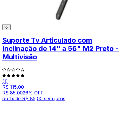
Suporte Tv Articulado com
Inclinação de 14" a 56" M2 Preto -
Multivisão
(1)
R$ 115,00
R$ 85,00
26
% OFF
ou
1
x de
R$ 85,00
sem juros