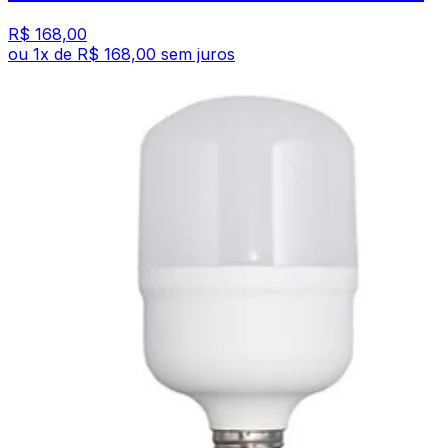
R$ 168,00
ou
1
x de
R$ 168,00
sem juros