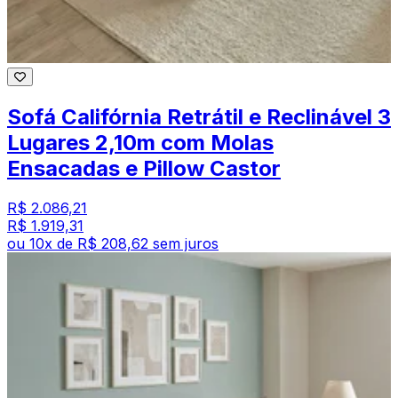
Sofá Califórnia Retrátil e Reclinável 3
Lugares 2,10m com Molas
Ensacadas e Pillow Castor
R$ 2.086,21
R$ 1.919,31
ou
10
x de
R$ 208,62
sem juros