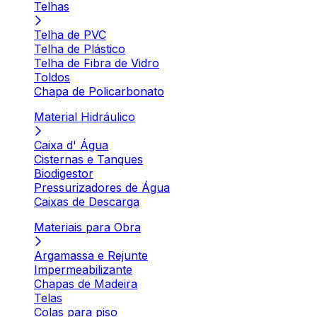
Telhas
Telha de PVC
Telha de Plástico
Telha de Fibra de Vidro
Toldos
Chapa de Policarbonato
Material Hidráulico
Caixa d' Água
Cisternas e Tanques
Biodigestor
Pressurizadores de Água
Caixas de Descarga
Materiais para Obra
Argamassa e Rejunte
Impermeabilizante
Chapas de Madeira
Telas
Colas para piso