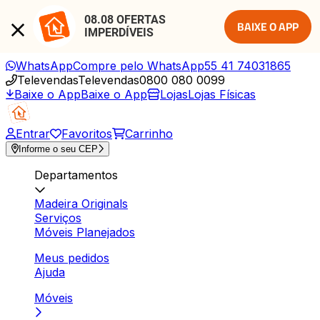
08.08 OFERTAS 
BAIXE O APP
IMPERDÍVEIS
WhatsApp
Compre pelo WhatsApp
55 41 74031865
Televendas
Televendas
0800 080 0099
Baixe o App
Baixe o App
Lojas
Lojas Físicas
Entrar
Favoritos
Carrinho
Informe o seu CEP
Departamentos
Madeira Originals
Serviços
Móveis Planejados
Meus pedidos
Ajuda
Móveis