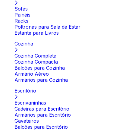
Sofás
Painéis
Racks
Poltronas para Sala de Estar
Estante para Livros
Cozinha
Cozinha Completa
Cozinha Compacta
Balcões para Cozinha
Armário Aéreo
Armários para Cozinha
Escritório
Escrivaninhas
Cadeiras para Escritório
Armários para Escritório
Gaveteiros
Balcões para Escritório