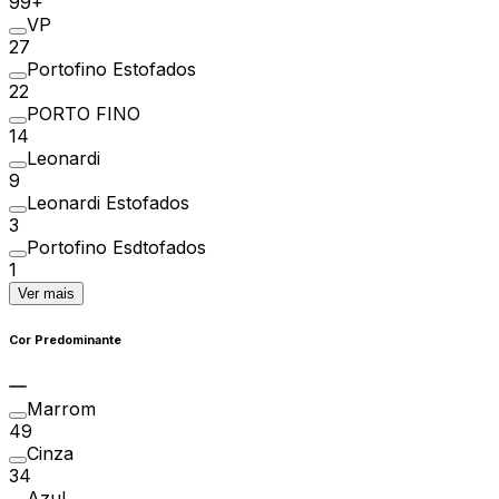
99+
VP
27
Portofino Estofados
22
PORTO FINO
14
Leonardi
9
Leonardi Estofados
3
Portofino Esdtofados
1
Ver mais
Cor Predominante
Marrom
49
Cinza
34
Azul