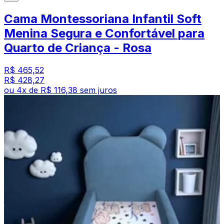
Cama Montessoriana Infantil Soft
Menina Segura e Confortável para
Quarto de Criança - Rosa
R$ 465,52
R$ 428,27
ou
4
x de
R$ 116,38
sem juros