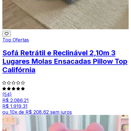
Top Ofertas
Sofá Retrátil e Reclinável 2,10m 3
Lugares Molas Ensacadas Pillow Top
Califórnia
(54)
R$ 2.086,21
R$ 1.919,31
ou
10
x de
R$ 208,62
sem juros