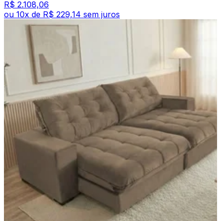
R$ 2.108,06
ou
10
x de
R$ 229,14
sem juros