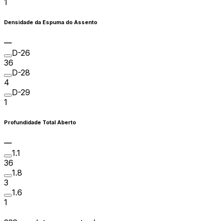
1
Densidade da Espuma do Assento
D-26
36
D-28
4
D-29
1
Profundidade Total Aberto
1.1
36
1.8
3
1.6
1