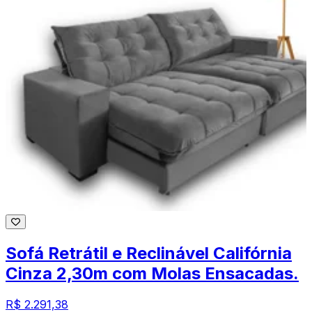
Sofá Retrátil e Reclinável Califórnia
Cinza 2,30m com Molas Ensacadas.
R$ 2.291,38