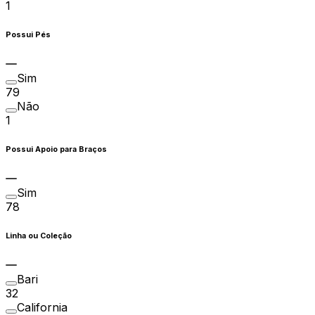
1
Possui Pés
Sim
79
Não
1
Possui Apoio para Braços
Sim
78
Linha ou Coleção
Bari
32
California