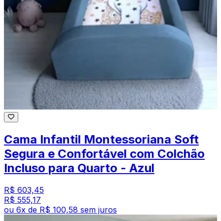
Cama Infantil Montessoriana Soft
Segura e Confortável com Colchão
Incluso para Quarto - Azul
R$ 603,45
R$ 555,17
ou
6
x de
R$ 100,58
sem juros