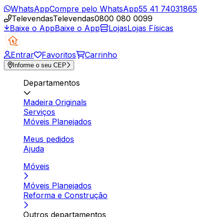
WhatsApp
Compre pelo WhatsApp
55 41 74031865
Televendas
Televendas
0800 080 0099
Baixe o App
Baixe o App
Lojas
Lojas Físicas
Entrar
Favoritos
Carrinho
Informe o seu CEP
Departamentos
Madeira Originals
Serviços
Móveis Planejados
Meus pedidos
Ajuda
Móveis
Móveis Planejados
Reforma e Construção
Outros departamentos