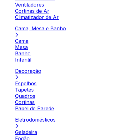
Ventiladores
Cortinas de Ar
Climatizador de Ar
Cama, Mesa e Banho
Cama
Mesa
Banho
Infantil
Decoração
Espelhos
Tapetes
Quadros
Cortinas
Papel de Parede
Eletrodomésticos
Geladeira
Fogão