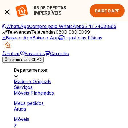
08.08 OFERTAS 
BAIXE O APP
IMPERDÍVEIS
WhatsApp
Compre pelo WhatsApp
55 41 74031865
Televendas
Televendas
0800 080 0099
Baixe o App
Baixe o App
Lojas
Lojas Físicas
Entrar
Favoritos
Carrinho
Informe o seu CEP
Departamentos
Madeira Originals
Serviços
Móveis Planejados
Meus pedidos
Ajuda
Móveis