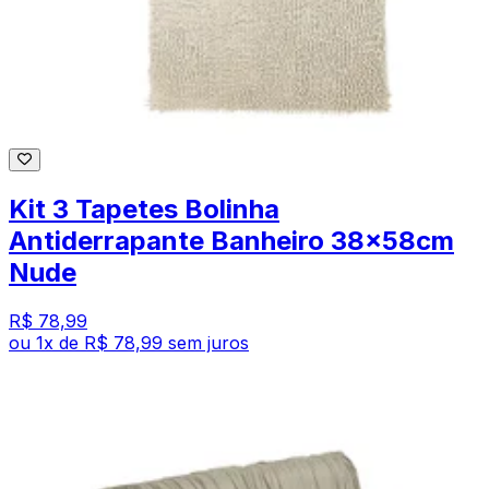
Kit 3 Tapetes Bolinha
Antiderrapante Banheiro 38x58cm
Nude
R$ 78,99
ou
1
x de
R$ 78,99
sem juros