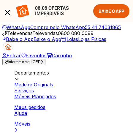
08.08 OFERTAS 
BAIXE O APP
IMPERDÍVEIS
WhatsApp
Compre pelo WhatsApp
55 41 74031865
Televendas
Televendas
0800 080 0099
Baixe o App
Baixe o App
Lojas
Lojas Físicas
Entrar
Favoritos
Carrinho
Informe o seu CEP
Departamentos
Madeira Originals
Serviços
Móveis Planejados
Meus pedidos
Ajuda
Móveis