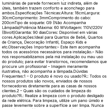
luminárias de parede fornecem luz indireta, além de
úteis, também trazem conforto e aconchego para
ambos.Especificações Técnicas:Altura: 18cmLargura:
30cmComprimento: 3mmComprimento do cabo:
200cmTipo de soquete: G9 (Não Acompanha
Lâmpada)Potência Máxima: 60 WVoltagem: 110V/220V
(Bivolt)Garantia: 90 diasCores: Disponível em várias
cores.Aplicações:Ideal para Quartos de Bebê, Quartos
de Criança, Decoração Infantil, Espaço Kids e
etc.Observações Importantes:– Este item acompanha
todos os acessórios necessários para instalação.– Não
nos responsabilizamos pela má instalação ou mau uso
do produto; para evitar transtornos, recomendamos que
procure um profissional – Imagem meramente
ilustrativa, não acompanha a lâmpada.Dúvidas
Frequentes:1 – O produto é novo ou usado?R.: Todos os
nossos produtos são novos, enviados de nossos
fornecedores diretamente para as casas de nossos
clientes.2 – Quais são os cuidados de limpeza do
produto?R.: Realize a limpeza com o produto desligado
da rede elétrica. Para limpeza, utilize um pano úmido e
passe levemente sobre a superfície a ser limpa. Nunca