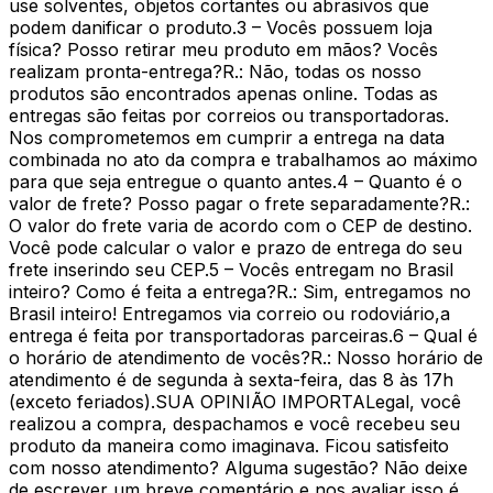
use solventes, objetos cortantes ou abrasivos que
podem danificar o produto.3 – Vocês possuem loja
física? Posso retirar meu produto em mãos? Vocês
realizam pronta-entrega?R.: Não, todas os nosso
produtos são encontrados apenas online. Todas as
entregas são feitas por correios ou transportadoras.
Nos comprometemos em cumprir a entrega na data
combinada no ato da compra e trabalhamos ao máximo
para que seja entregue o quanto antes.4 – Quanto é o
valor de frete? Posso pagar o frete separadamente?R.:
O valor do frete varia de acordo com o CEP de destino.
Você pode calcular o valor e prazo de entrega do seu
frete inserindo seu CEP.5 – Vocês entregam no Brasil
inteiro? Como é feita a entrega?R.: Sim, entregamos no
Brasil inteiro! Entregamos via correio ou rodoviário,a
entrega é feita por transportadoras parceiras.6 – Qual é
o horário de atendimento de vocês?R.: Nosso horário de
atendimento é de segunda à sexta-feira, das 8 às 17h
(exceto feriados).SUA OPINIÃO IMPORTALegal, você
realizou a compra, despachamos e você recebeu seu
produto da maneira como imaginava. Ficou satisfeito
com nosso atendimento? Alguma sugestão? Não deixe
de escrever um breve comentário e nos avaliar isso é