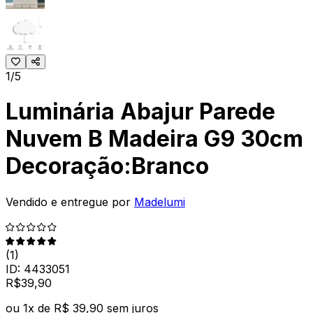
1/5
Luminária Abajur Parede
Nuvem B Madeira G9 30cm
Decoração:Branco
Vendido e entregue por
Madelumi
(
1
)
ID:
4433051
R$
39
,
90
ou
1
x de
R$ 39,90
sem juros