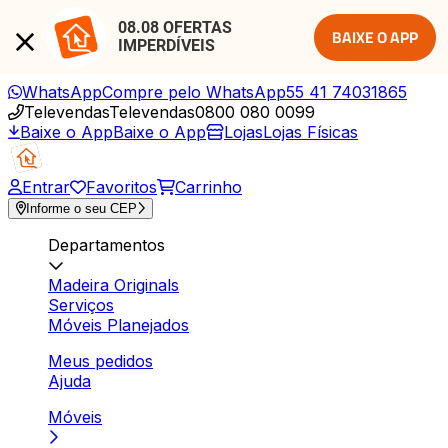
08.08 OFERTAS 
BAIXE O APP
IMPERDÍVEIS
WhatsApp
Compre pelo WhatsApp
55 41 74031865
Televendas
Televendas
0800 080 0099
Baixe o App
Baixe o App
Lojas
Lojas Físicas
Entrar
Favoritos
Carrinho
Informe o seu CEP
Departamentos
Madeira Originals
Serviços
Móveis Planejados
Meus pedidos
Ajuda
Móveis