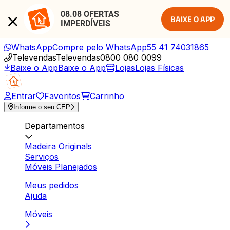
08.08 OFERTAS 
BAIXE O APP
IMPERDÍVEIS
WhatsApp
Compre pelo WhatsApp
55 41 74031865
Televendas
Televendas
0800 080 0099
Baixe o App
Baixe o App
Lojas
Lojas Físicas
Entrar
Favoritos
Carrinho
Informe o seu CEP
Departamentos
Madeira Originals
Serviços
Móveis Planejados
Meus pedidos
Ajuda
Móveis