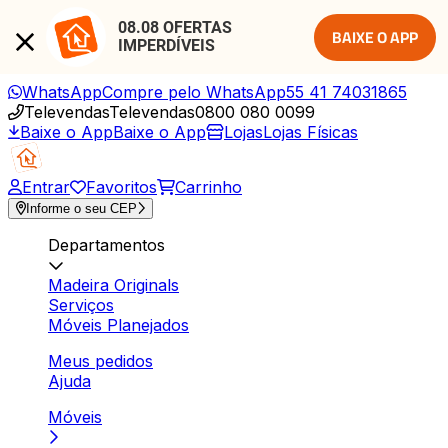
08.08 OFERTAS 
BAIXE O APP
IMPERDÍVEIS
WhatsApp
Compre pelo WhatsApp
55 41 74031865
Televendas
Televendas
0800 080 0099
Baixe o App
Baixe o App
Lojas
Lojas Físicas
Entrar
Favoritos
Carrinho
Informe o seu CEP
Departamentos
Madeira Originals
Serviços
Móveis Planejados
Meus pedidos
Ajuda
Móveis