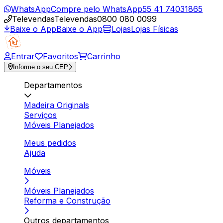
WhatsApp
Compre pelo WhatsApp
55 41 74031865
Televendas
Televendas
0800 080 0099
Baixe o App
Baixe o App
Lojas
Lojas Físicas
Entrar
Favoritos
Carrinho
Informe o seu CEP
Departamentos
Madeira Originals
Serviços
Móveis Planejados
Meus pedidos
Ajuda
Móveis
Móveis Planejados
Reforma e Construção
Outros departamentos