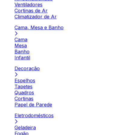
Ventiladores
Cortinas de Ar
Climatizador de Ar
Cama, Mesa e Banho
Cama
Mesa
Banho
Infantil
Decoração
Espelhos
Tapetes
Quadros
Cortinas
Papel de Parede
Eletrodomésticos
Geladeira
Fogão