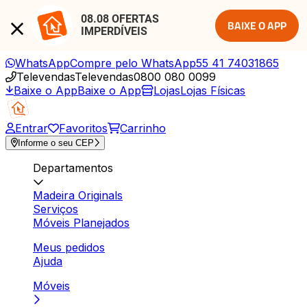
08.08 OFERTAS 
BAIXE O APP
IMPERDÍVEIS
WhatsApp
Compre pelo WhatsApp
55 41 74031865
Televendas
Televendas
0800 080 0099
Baixe o App
Baixe o App
Lojas
Lojas Físicas
Entrar
Favoritos
Carrinho
Informe o seu CEP
Departamentos
Madeira Originals
Serviços
Móveis Planejados
Meus pedidos
Ajuda
Móveis