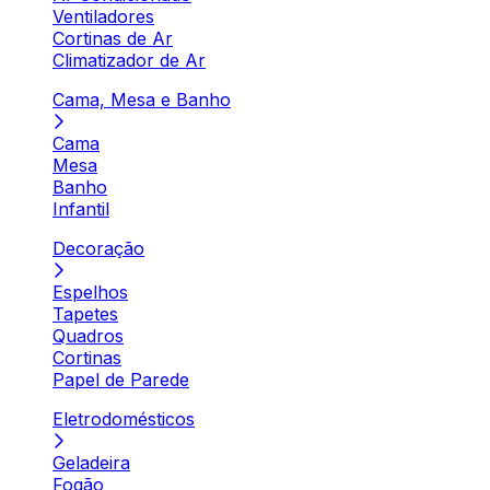
Ventiladores
Cortinas de Ar
Climatizador de Ar
Cama, Mesa e Banho
Cama
Mesa
Banho
Infantil
Decoração
Espelhos
Tapetes
Quadros
Cortinas
Papel de Parede
Eletrodomésticos
Geladeira
Fogão