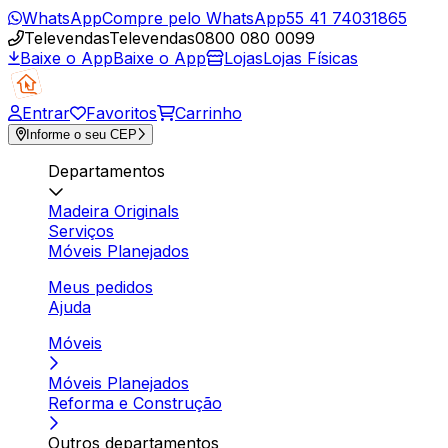
WhatsApp
Compre pelo WhatsApp
55 41 74031865
Televendas
Televendas
0800 080 0099
Baixe o App
Baixe o App
Lojas
Lojas Físicas
Entrar
Favoritos
Carrinho
Informe o seu CEP
Departamentos
Madeira Originals
Serviços
Móveis Planejados
Meus pedidos
Ajuda
Móveis
Móveis Planejados
Reforma e Construção
Outros departamentos