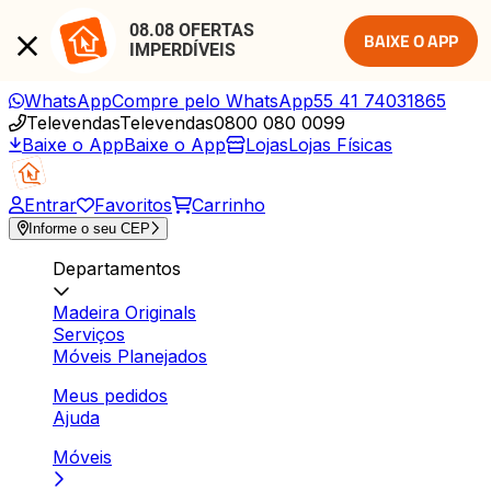
08.08 OFERTAS 
BAIXE O APP
IMPERDÍVEIS
WhatsApp
Compre pelo WhatsApp
55 41 74031865
Televendas
Televendas
0800 080 0099
Baixe o App
Baixe o App
Lojas
Lojas Físicas
Entrar
Favoritos
Carrinho
Informe o seu CEP
Departamentos
Madeira Originals
Serviços
Móveis Planejados
Meus pedidos
Ajuda
Móveis