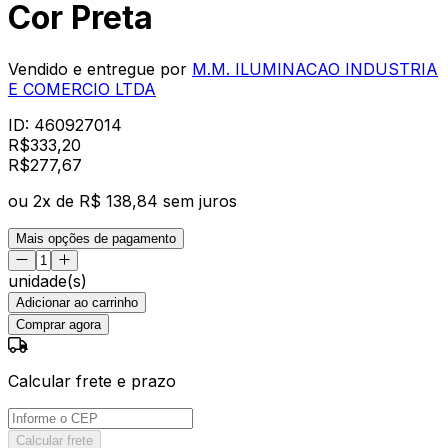
Cor Preta
Vendido e entregue por
M.M. ILUMINACAO INDUSTRIA
E COMERCIO LTDA
ID:
460927014
R$
333,20
R$
277
,
67
ou
2
x de
R$ 138,84
sem juros
Mais opções de pagamento
unidade(s)
Adicionar ao carrinho
Comprar agora
Calcular frete e prazo
Calcular frete