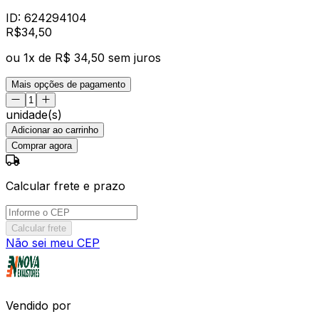
ID:
624294104
R$
34
,
50
ou
1
x de
R$ 34,50
sem juros
Mais opções de pagamento
unidade(s)
Adicionar ao carrinho
Comprar agora
Calcular frete e prazo
Calcular frete
Não sei meu CEP
Vendido por