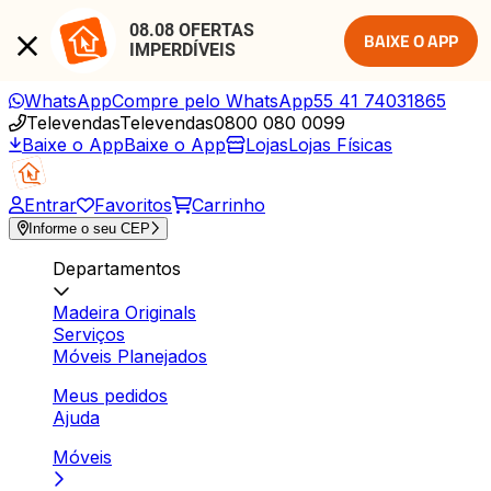
08.08 OFERTAS 
BAIXE O APP
IMPERDÍVEIS
WhatsApp
Compre pelo WhatsApp
55 41 74031865
Televendas
Televendas
0800 080 0099
Baixe o App
Baixe o App
Lojas
Lojas Físicas
Entrar
Favoritos
Carrinho
Informe o seu CEP
Departamentos
Madeira Originals
Serviços
Móveis Planejados
Meus pedidos
Ajuda
Móveis