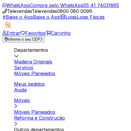
WhatsApp
Compre pelo WhatsApp
55 41 74031865
Televendas
Televendas
0800 080 0099
Baixe o App
Baixe o App
Lojas
Lojas Físicas
Entrar
Favoritos
Carrinho
Informe o seu CEP
Departamentos
Madeira Originals
Serviços
Móveis Planejados
Meus pedidos
Ajuda
Móveis
Móveis Planejados
Reforma e Construção
Outros departamentos