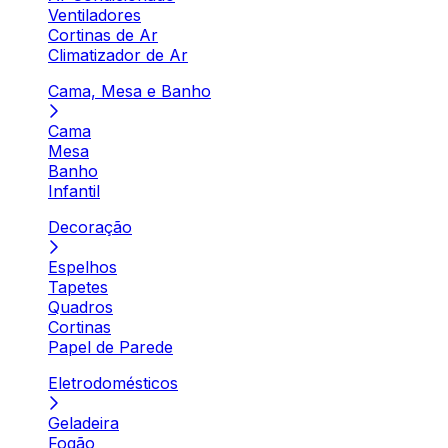
Ventiladores
Cortinas de Ar
Climatizador de Ar
Cama, Mesa e Banho
Cama
Mesa
Banho
Infantil
Decoração
Espelhos
Tapetes
Quadros
Cortinas
Papel de Parede
Eletrodomésticos
Geladeira
Fogão