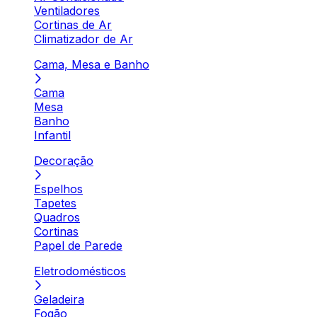
Ventiladores
Cortinas de Ar
Climatizador de Ar
Cama, Mesa e Banho
Cama
Mesa
Banho
Infantil
Decoração
Espelhos
Tapetes
Quadros
Cortinas
Papel de Parede
Eletrodomésticos
Geladeira
Fogão