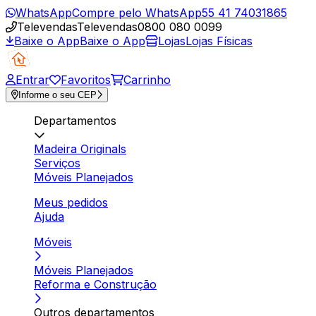
WhatsApp
Compre pelo WhatsApp
55 41 74031865
Televendas
Televendas
0800 080 0099
Baixe o App
Baixe o App
Lojas
Lojas Físicas
Entrar
Favoritos
Carrinho
Informe o seu CEP
Departamentos
Madeira Originals
Serviços
Móveis Planejados
Meus pedidos
Ajuda
Móveis
Móveis Planejados
Reforma e Construção
Outros departamentos