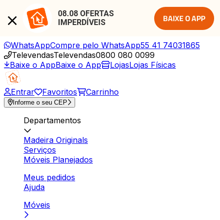
08.08 OFERTAS 
BAIXE O APP
IMPERDÍVEIS
WhatsApp
Compre pelo WhatsApp
55 41 74031865
Televendas
Televendas
0800 080 0099
Baixe o App
Baixe o App
Lojas
Lojas Físicas
Entrar
Favoritos
Carrinho
Informe o seu CEP
Departamentos
Madeira Originals
Serviços
Móveis Planejados
Meus pedidos
Ajuda
Móveis