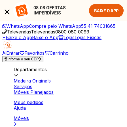
08.08 OFERTAS 
BAIXE O APP
IMPERDÍVEIS
WhatsApp
Compre pelo WhatsApp
55 41 74031865
Televendas
Televendas
0800 080 0099
Baixe o App
Baixe o App
Lojas
Lojas Físicas
Entrar
Favoritos
Carrinho
Informe o seu CEP
Departamentos
Madeira Originals
Serviços
Móveis Planejados
Meus pedidos
Ajuda
Móveis