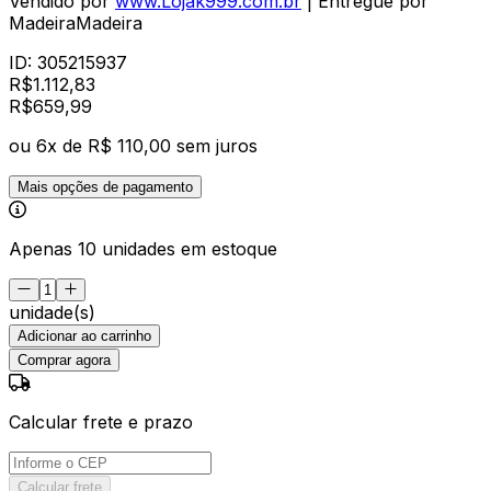
Vendido por
www.Lojak999.com.br
| Entregue por
MadeiraMadeira
ID:
305215937
R$
1.112,83
R$
659
,
99
ou
6
x de
R$ 110,00
sem juros
Mais opções de pagamento
Apenas 10 unidades em estoque
unidade(s)
Adicionar ao carrinho
Comprar agora
Calcular frete e prazo
Calcular frete