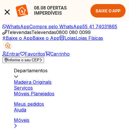
08.08 OFERTAS 
BAIXE O APP
IMPERDÍVEIS
WhatsApp
Compre pelo WhatsApp
55 41 74031865
Televendas
Televendas
0800 080 0099
Baixe o App
Baixe o App
Lojas
Lojas Físicas
Entrar
Favoritos
Carrinho
Informe o seu CEP
Departamentos
Madeira Originals
Serviços
Móveis Planejados
Meus pedidos
Ajuda
Móveis