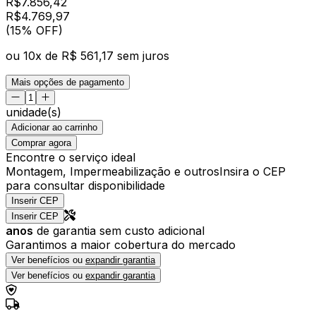
R$
7.856,42
R$
4.769
,
97
(15% OFF)
ou
10
x de
R$ 561,17
sem juros
Mais opções de pagamento
unidade(s)
Adicionar ao carrinho
Comprar agora
Encontre o serviço ideal
Montagem, Impermeabilização e outros
Insira o CEP
para consultar disponibilidade
Inserir CEP
Inserir CEP
anos
de garantia sem custo adicional
Garantimos a maior cobertura do mercado
Ver benefícios ou
expandir garantia
Ver benefícios ou
expandir garantia