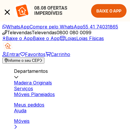
08.08 OFERTAS 
BAIXE O APP
IMPERDÍVEIS
WhatsApp
Compre pelo WhatsApp
55 41 74031865
Televendas
Televendas
0800 080 0099
Baixe o App
Baixe o App
Lojas
Lojas Físicas
Entrar
Favoritos
Carrinho
Informe o seu CEP
Departamentos
Madeira Originals
Serviços
Móveis Planejados
Meus pedidos
Ajuda
Móveis