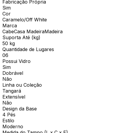
Fabricação Própria
Sim
Cor
Caramelo/Off White
Marca
CabeCasa MadeiraMadeira
Suporta Até (kg)
50 kg
Quantidade de Lugares
06
Possui Vidro
Sim
Dobrável
Não
Linha ou Coleção
Tangará
Extensível
Não
Design da Base
4 Pés
Estilo
Moderno
Medida do Tampo (L x C x E)