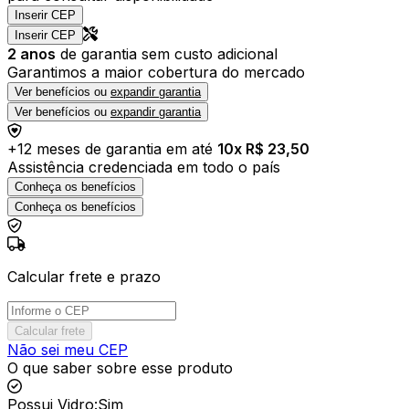
Inserir CEP
Inserir CEP
2
anos
de garantia sem custo adicional
Garantimos a maior cobertura do mercado
Ver benefícios ou
expandir garantia
Ver benefícios ou
expandir garantia
+
12
meses de garantia em até
10
x R$
23,50
Assistência credenciada em todo o país
Conheça os benefícios
Conheça os benefícios
Calcular frete e prazo
Calcular frete
Não sei meu CEP
O que saber sobre esse produto
Possui Vidro
:
Sim