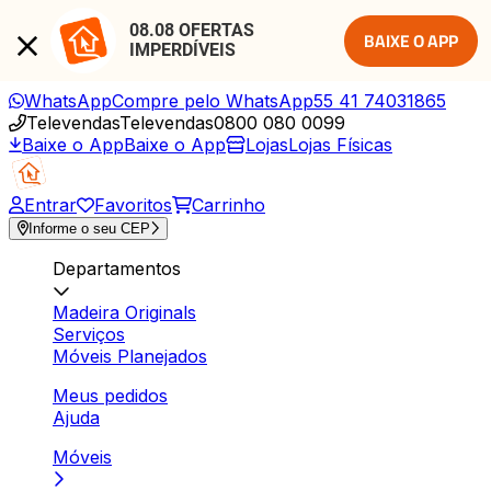
08.08 OFERTAS 
BAIXE O APP
IMPERDÍVEIS
WhatsApp
Compre pelo WhatsApp
55 41 74031865
Televendas
Televendas
0800 080 0099
Baixe o App
Baixe o App
Lojas
Lojas Físicas
Entrar
Favoritos
Carrinho
Informe o seu CEP
Departamentos
Madeira Originals
Serviços
Móveis Planejados
Meus pedidos
Ajuda
Móveis