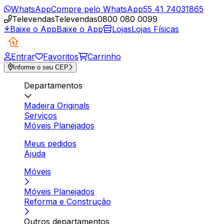
WhatsApp
Compre pelo WhatsApp
55 41 74031865
Televendas
Televendas
0800 080 0099
Baixe o App
Baixe o App
Lojas
Lojas Físicas
Entrar
Favoritos
Carrinho
Informe o seu CEP
Departamentos
Madeira Originals
Serviços
Móveis Planejados
Meus pedidos
Ajuda
Móveis
Móveis Planejados
Reforma e Construção
Outros departamentos