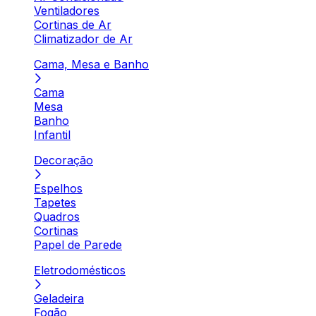
Ventiladores
Cortinas de Ar
Climatizador de Ar
Cama, Mesa e Banho
Cama
Mesa
Banho
Infantil
Decoração
Espelhos
Tapetes
Quadros
Cortinas
Papel de Parede
Eletrodomésticos
Geladeira
Fogão