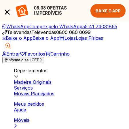
08.08 OFERTAS 
BAIXE O APP
IMPERDÍVEIS
WhatsApp
Compre pelo WhatsApp
55 41 74031865
Televendas
Televendas
0800 080 0099
Baixe o App
Baixe o App
Lojas
Lojas Físicas
Entrar
Favoritos
Carrinho
Informe o seu CEP
Departamentos
Madeira Originals
Serviços
Móveis Planejados
Meus pedidos
Ajuda
Móveis