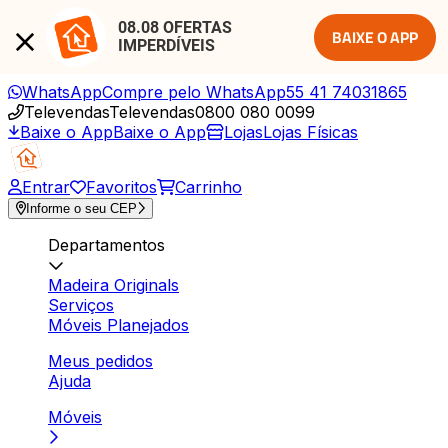
08.08 OFERTAS 
BAIXE O APP
IMPERDÍVEIS
WhatsApp
Compre pelo WhatsApp
55 41 74031865
Televendas
Televendas
0800 080 0099
Baixe o App
Baixe o App
Lojas
Lojas Físicas
Entrar
Favoritos
Carrinho
Informe o seu CEP
Departamentos
Madeira Originals
Serviços
Móveis Planejados
Meus pedidos
Ajuda
Móveis