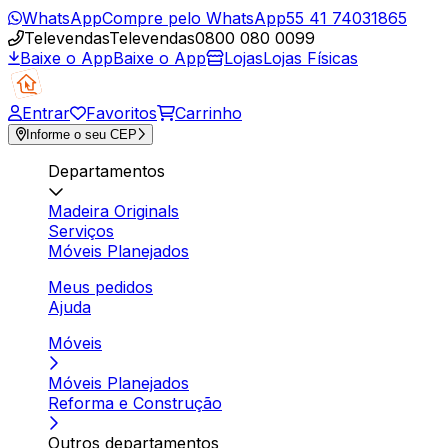
WhatsApp
Compre pelo WhatsApp
55 41 74031865
Televendas
Televendas
0800 080 0099
Baixe o App
Baixe o App
Lojas
Lojas Físicas
Entrar
Favoritos
Carrinho
Informe o seu CEP
Departamentos
Madeira Originals
Serviços
Móveis Planejados
Meus pedidos
Ajuda
Móveis
Móveis Planejados
Reforma e Construção
Outros departamentos