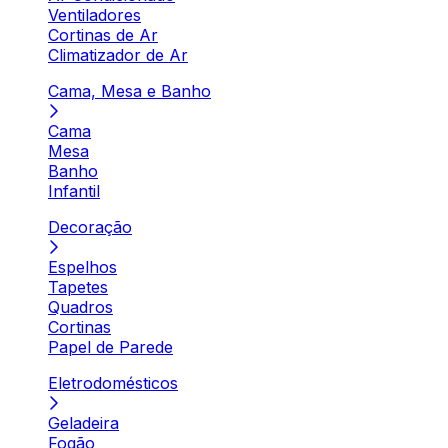
Ventiladores
Cortinas de Ar
Climatizador de Ar
Cama, Mesa e Banho
Cama
Mesa
Banho
Infantil
Decoração
Espelhos
Tapetes
Quadros
Cortinas
Papel de Parede
Eletrodomésticos
Geladeira
Fogão