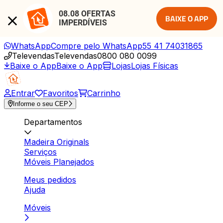
08.08 OFERTAS 
BAIXE O APP
IMPERDÍVEIS
WhatsApp
Compre pelo WhatsApp
55 41 74031865
Televendas
Televendas
0800 080 0099
Baixe o App
Baixe o App
Lojas
Lojas Físicas
Entrar
Favoritos
Carrinho
Informe o seu CEP
Departamentos
Madeira Originals
Serviços
Móveis Planejados
Meus pedidos
Ajuda
Móveis