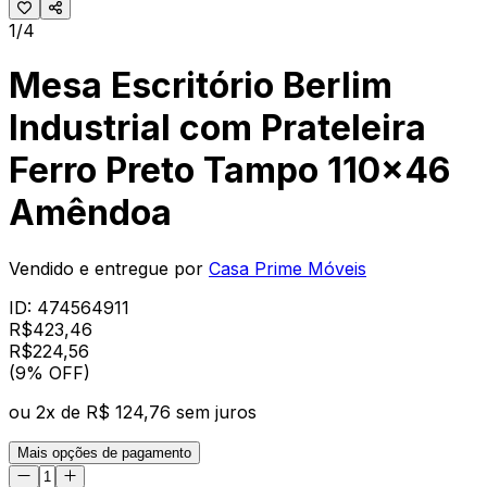
1/4
Mesa Escritório Berlim
Industrial com Prateleira
Ferro Preto Tampo 110x46
Amêndoa
Vendido e entregue por
Casa Prime Móveis
ID:
474564911
R$
423,46
R$
224
,
56
(9% OFF)
ou
2
x de
R$ 124,76
sem juros
Mais opções de pagamento