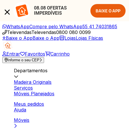
08.08 OFERTAS 
BAIXE O APP
IMPERDÍVEIS
WhatsApp
Compre pelo WhatsApp
55 41 74031865
Televendas
Televendas
0800 080 0099
Baixe o App
Baixe o App
Lojas
Lojas Físicas
Entrar
Favoritos
Carrinho
Informe o seu CEP
Departamentos
Madeira Originals
Serviços
Móveis Planejados
Meus pedidos
Ajuda
Móveis