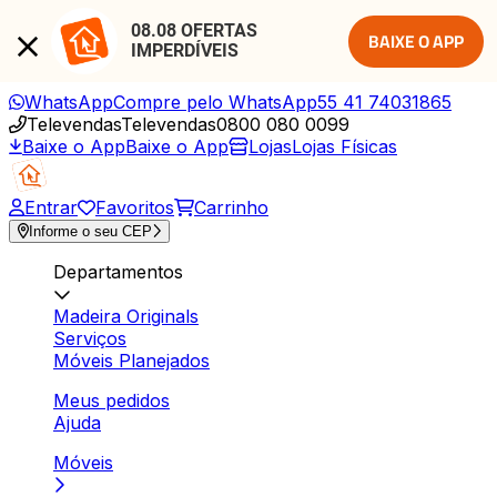
08.08 OFERTAS 
BAIXE O APP
IMPERDÍVEIS
WhatsApp
Compre pelo WhatsApp
55 41 74031865
Televendas
Televendas
0800 080 0099
Baixe o App
Baixe o App
Lojas
Lojas Físicas
Entrar
Favoritos
Carrinho
Informe o seu CEP
Departamentos
Madeira Originals
Serviços
Móveis Planejados
Meus pedidos
Ajuda
Móveis