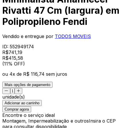
Rivatti 47 Cm (largura) em
Polipropileno Fendi
Vendido e entregue por
TODOS MOVEIS
ID:
552949174
R$
741,19
R$
415
,
58
(11% OFF)
ou
4
x de
R$ 116,74
sem juros
Mais opções de pagamento
unidade(s)
Adicionar ao carrinho
Comprar agora
Encontre o serviço ideal
Montagem, Impermeabilização e outros
Insira o CEP
para consultar disponibilidade