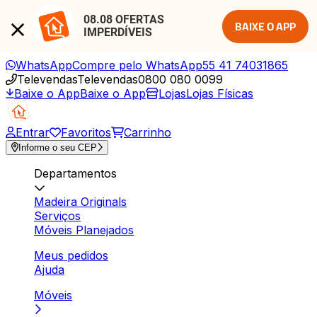
08.08 OFERTAS 
BAIXE O APP
IMPERDÍVEIS
WhatsApp
Compre pelo WhatsApp
55 41 74031865
Televendas
Televendas
0800 080 0099
Baixe o App
Baixe o App
Lojas
Lojas Físicas
Entrar
Favoritos
Carrinho
Informe o seu CEP
Departamentos
Madeira Originals
Serviços
Móveis Planejados
Meus pedidos
Ajuda
Móveis