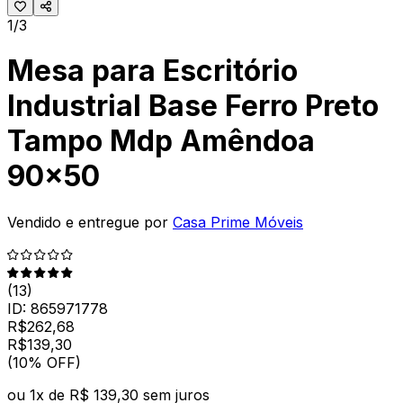
1/3
Mesa para Escritório
Industrial Base Ferro Preto
Tampo Mdp Amêndoa
90x50
Vendido e entregue por
Casa Prime Móveis
(
13
)
ID:
865971778
R$
262,68
R$
139
,
30
(10% OFF)
ou
1
x de
R$ 139,30
sem juros